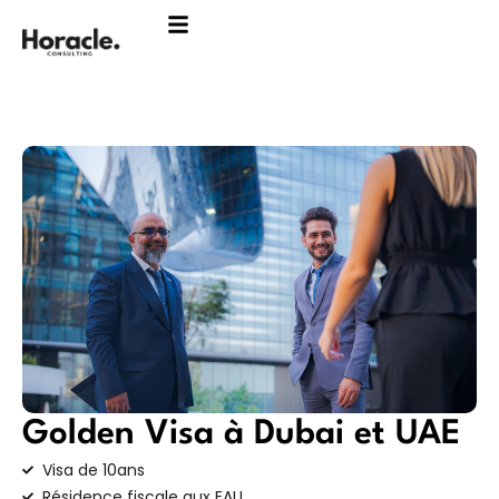
Aller
au
contenu
Golden Visa à Dubai et UAE
Visa de 10ans
Résidence fiscale aux EAU