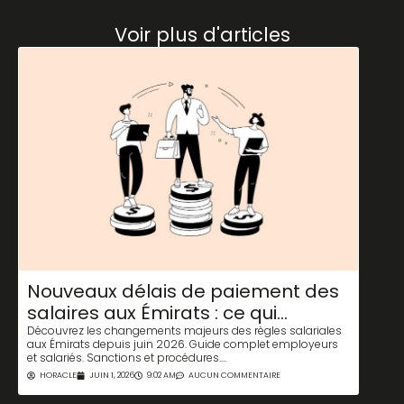
Voir plus d'articles
Les
Nouveaux délais de paiement des
dém
salaires aux Émirats : ce qui
inv
change pour tous
Les Ém
Découvrez les changements majeurs des règles salariales
le visa
aux Émirats depuis juin 2026. Guide complet employeurs
acheteu
et salariés. Sanctions et procédures....
HORA
HORACLE
JUIN 1, 2026
9:02 AM
AUCUN COMMENTAIRE