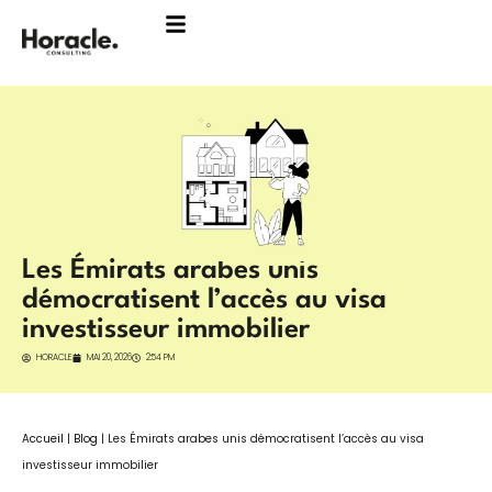
Aller
au
contenu
Les Émirats arabes unis
démocratisent l’accès au visa
investisseur immobilier
HORACLE
MAI 20, 2026
2:54 PM
Accueil
|
Blog
|
Les Émirats arabes unis démocratisent l’accès au visa
investisseur immobilier