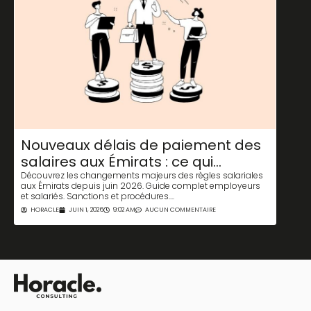
Le 
Nouveaux délais de paiement des
pou
salaires aux Émirats : ce qui
ent
change pour tous
Le cen
Découvrez les changements majeurs des règles salariales
: paie
aux Émirats depuis juin 2026. Guide complet employeurs
régleme
et salariés. Sanctions et procédures....
HORA
HORACLE
JUIN 1, 2026
9:02 AM
AUCUN COMMENTAIRE