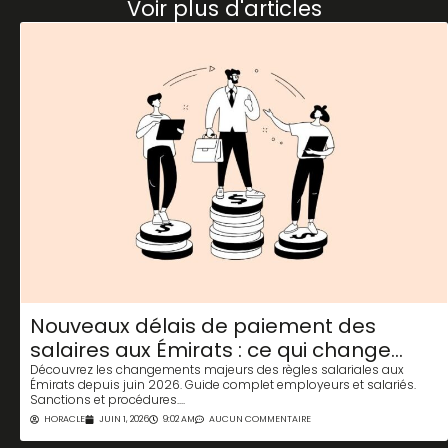
Voir plus d'articles
Nouveaux délais de paiement des
salaires aux Émirats : ce qui change
pour tous
Découvrez les changements majeurs des règles salariales aux
Émirats depuis juin 2026. Guide complet employeurs et salariés.
Sanctions et procédures....
HORACLE
JUIN 1, 2026
9:02 AM
AUCUN COMMENTAIRE