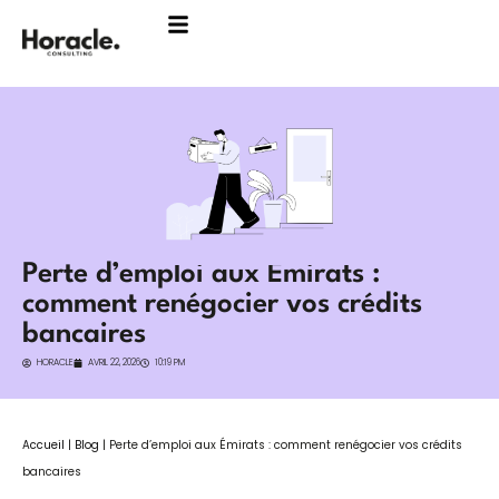
Aller
au
contenu
Perte d’emploi aux Émirats :
comment renégocier vos crédits
bancaires
HORACLE
AVRIL 22, 2026
10:19 PM
Accueil
|
Blog
|
Perte d’emploi aux Émirats : comment renégocier vos crédits
bancaires